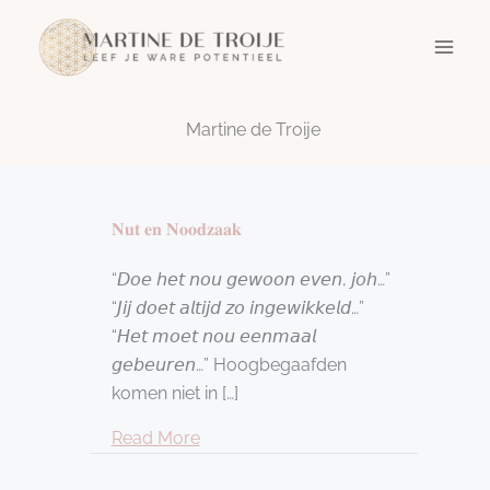
Ga
naar
de
inhoud
Martine de Troije
𝐍𝐮𝐭 𝐞𝐧 𝐍𝐨𝐨𝐝𝐳𝐚𝐚𝐤
“𝘋𝘰𝘦 𝘩𝘦𝘵 𝘯𝘰𝘶 𝘨𝘦𝘸𝘰𝘰𝘯 𝘦𝘷𝘦𝘯, 𝘫𝘰𝘩…”
“𝘑𝘪𝘫 𝘥𝘰𝘦𝘵 𝘢𝘭𝘵𝘪𝘫𝘥 𝘻𝘰 𝘪𝘯𝘨𝘦𝘸𝘪𝘬𝘬𝘦𝘭𝘥…”
“𝘏𝘦𝘵 𝘮𝘰𝘦𝘵 𝘯𝘰𝘶 𝘦𝘦𝘯𝘮𝘢𝘢𝘭
𝘨𝘦𝘣𝘦𝘶𝘳𝘦𝘯…” Hoogbegaafden
komen niet in […]
about 𝐍𝐮𝐭 𝐞𝐧 𝐍𝐨𝐨𝐝𝐳𝐚𝐚𝐤
Read More