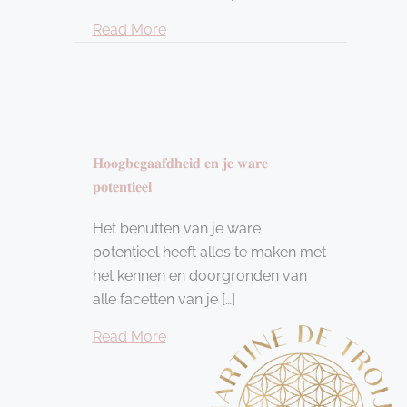
about 𝐇𝐁 = 𝐈𝐐 + 𝐄𝐐 + 𝐒𝐐
Read More
𝐇𝐨𝐨𝐠𝐛𝐞𝐠𝐚𝐚𝐟𝐝𝐡𝐞𝐢𝐝 𝐞𝐧 𝐣𝐞 𝐰𝐚𝐫𝐞
𝐩𝐨𝐭𝐞𝐧𝐭𝐢𝐞𝐞𝐥
Het benutten van je ware
potentieel heeft alles te maken met
het kennen en doorgronden van
alle facetten van je […]
about 𝐇𝐨𝐨𝐠𝐛𝐞𝐠𝐚𝐚𝐟𝐝𝐡𝐞𝐢𝐝 𝐞𝐧 𝐣𝐞 𝐰𝐚𝐫𝐞 𝐩𝐨𝐭𝐞
Read More