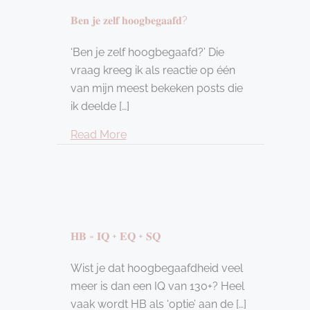
𝐁𝐞𝐧 𝐣𝐞 𝐳𝐞𝐥𝐟 𝐡𝐨𝐨𝐠𝐛𝐞𝐠𝐚𝐚𝐟𝐝?
‘Ben je zelf hoogbegaafd?’ Die
vraag kreeg ik als reactie op één
van mijn meest bekeken posts die
ik deelde […]
about 𝐁𝐞𝐧 𝐣𝐞 𝐳𝐞𝐥𝐟 𝐡𝐨𝐨𝐠𝐛𝐞𝐠𝐚𝐚𝐟𝐝?
Read More
𝐇𝐁 = 𝐈𝐐 + 𝐄𝐐 + 𝐒𝐐
Wist je dat hoogbegaafdheid veel
meer is dan een IQ van 130+? Heel
vaak wordt HB als ‘optie’ aan de […]