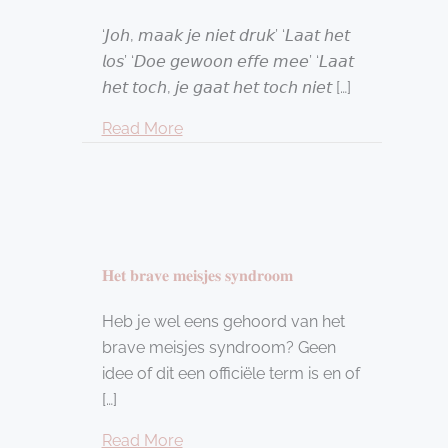
‘𝘑𝘰𝘩, 𝘮𝘢𝘢𝘬 𝘫𝘦 𝘯𝘪𝘦𝘵 𝘥𝘳𝘶𝘬’ ‘𝘓𝘢𝘢𝘵 𝘩𝘦𝘵
𝘭𝘰𝘴’ ‘𝘋𝘰𝘦 𝘨𝘦𝘸𝘰𝘰𝘯 𝘦𝘧𝘧𝘦 𝘮𝘦𝘦’ ‘𝘓𝘢𝘢𝘵
𝘩𝘦𝘵 𝘵𝘰𝘤𝘩, 𝘫𝘦 𝘨𝘢𝘢𝘵 𝘩𝘦𝘵 𝘵𝘰𝘤𝘩 𝘯𝘪𝘦𝘵 […]
about 𝐃𝐞 𝐳𝐞𝐫𝐨 𝐭𝐨𝐥𝐞𝐫𝐚𝐧𝐜𝐞 𝐛𝐮𝐥𝐥𝐬𝐡𝐢𝐭 𝐫𝐚𝐝𝐚𝐫 
Read More
𝐇𝐞𝐭 𝐛𝐫𝐚𝐯𝐞 𝐦𝐞𝐢𝐬𝐣𝐞𝐬 𝐬𝐲𝐧𝐝𝐫𝐨𝐨𝐦
Heb je wel eens gehoord van het
brave meisjes syndroom? Geen
idee of dit een officiële term is en of
[…]
about 𝐇𝐞𝐭 𝐛𝐫𝐚𝐯𝐞 𝐦𝐞𝐢𝐬𝐣𝐞𝐬 𝐬𝐲𝐧𝐝𝐫𝐨𝐨𝐦
Read More