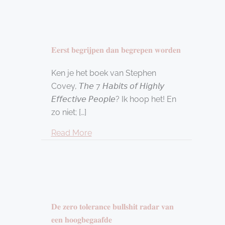
𝐄𝐞𝐫𝐬𝐭 𝐛𝐞𝐠𝐫𝐢𝐣𝐩𝐞𝐧 𝐝𝐚𝐧 𝐛𝐞𝐠𝐫𝐞𝐩𝐞𝐧 𝐰𝐨𝐫𝐝𝐞𝐧
Ken je het boek van Stephen
Covey, 𝘛𝘩𝘦 7 𝘏𝘢𝘣𝘪𝘵𝘴 𝘰𝘧 𝘏𝘪𝘨𝘩𝘭𝘺
𝘌𝘧𝘧𝘦𝘤𝘵𝘪𝘷𝘦 𝘗𝘦𝘰𝘱𝘭𝘦? Ik hoop het! En
zo niet; […]
about 𝐄𝐞𝐫𝐬𝐭 𝐛𝐞𝐠𝐫𝐢𝐣𝐩𝐞𝐧 𝐝𝐚𝐧 𝐛𝐞𝐠𝐫𝐞𝐩𝐞𝐧 𝐰
Read More
𝐃𝐞 𝐳𝐞𝐫𝐨 𝐭𝐨𝐥𝐞𝐫𝐚𝐧𝐜𝐞 𝐛𝐮𝐥𝐥𝐬𝐡𝐢𝐭 𝐫𝐚𝐝𝐚𝐫 𝐯𝐚𝐧
𝐞𝐞𝐧 𝐡𝐨𝐨𝐠𝐛𝐞𝐠𝐚𝐚𝐟𝐝𝐞