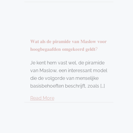
𝐖𝐚𝐭 𝐚𝐥𝐬 𝐝𝐞 𝐩𝐢𝐫𝐚𝐦𝐢𝐝𝐞 𝐯𝐚𝐧 𝐌𝐚𝐬𝐥𝐨𝐰 𝐯𝐨𝐨𝐫
𝐡𝐨𝐨𝐠𝐛𝐞𝐠𝐚𝐚𝐟𝐝𝐞𝐧 𝐨𝐦𝐠𝐞𝐤𝐞𝐞𝐫𝐝 𝐠𝐞𝐥𝐝𝐭?
Je kent hem vast wel, de piramide
van Maslow, een interessant model
die de volgorde van menselijke
basisbehoeften beschrijft, zoals […]
about 𝐖𝐚𝐭 𝐚𝐥𝐬 𝐝𝐞 𝐩𝐢𝐫𝐚𝐦𝐢𝐝𝐞 𝐯𝐚𝐧 𝐌𝐚𝐬𝐥𝐨𝐰 
Read More